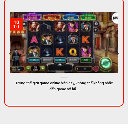
10
Th3
Trong thế giới game online hiện nay, không thể không nhắc
đến game nổ hũ...