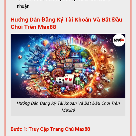
nhuận.
Hướng Dẫn Đăng Ký Tài Khoản Và Bắt Đầu
Chơi Trên Max88
Hướng Dẫn Đăng Ký Tài Khoản Và Bắt Đầu Chơi Trên
Max88
Bước 1: Truy Cập Trang Chủ Max88