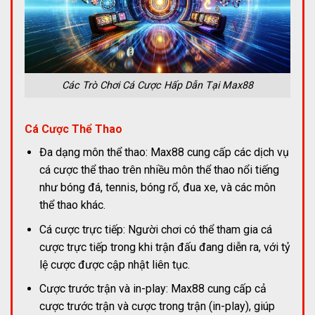
Các Trò Chơi Cá Cược Hấp Dẫn Tại Max88
Cá Cược Thể Thao
Đa dạng môn thể thao: Max88 cung cấp các dịch vụ
cá cược thể thao trên nhiều môn thể thao nổi tiếng
như bóng đá, tennis, bóng rổ, đua xe, và các môn
thể thao khác.
Cá cược trực tiếp: Người chơi có thể tham gia cá
cược trực tiếp trong khi trận đấu đang diễn ra, với tỷ
lệ cược được cập nhật liên tục.
Cược trước trận và in-play: Max88 cung cấp cả
cược trước trận và cược trong trận (in-play), giúp